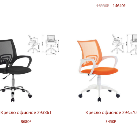
16330
₽
14640
₽
Кресло офисное 293861
Кресло офисное 294570
9680
₽
8450
₽