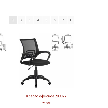
1
2
3
4
5
6
7
Кресло офисное 293377
7200
₽