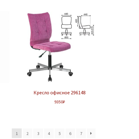
Кресло офисное 296148
9350
₽
1
2
3
4
5
6
7