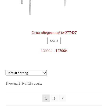
Стол обеденный № 277427
SALE!
13990
₽
12700
₽
Showing 1–9 of 13 results
1
2