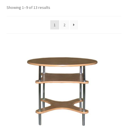
ж
Showing 1–9 of 13 results
е
н
н
1
2
о
е
м
е
н
ю