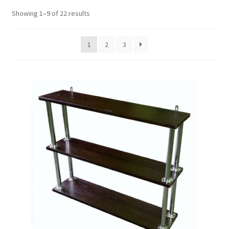
ж
Showing 1–9 of 22 results
е
н
н
1
2
3
о
е
м
е
н
ю