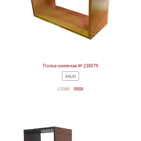
Полка книжная № 230079
SALE!
1700
₽
990
₽