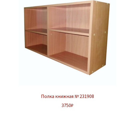
Полка книжная № 231908
3750
₽