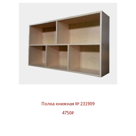
Полка книжная № 231909
4750
₽