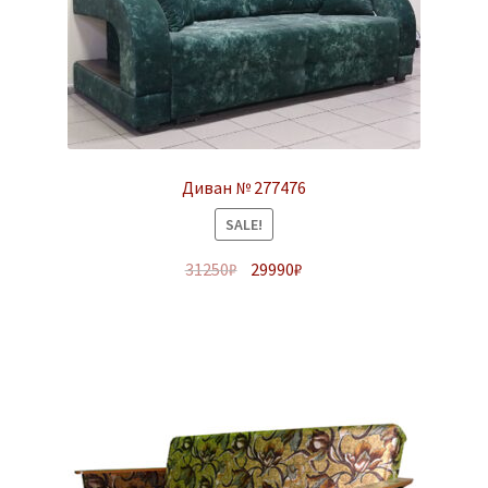
Диван № 277476
SALE!
31250
₽
29990
₽