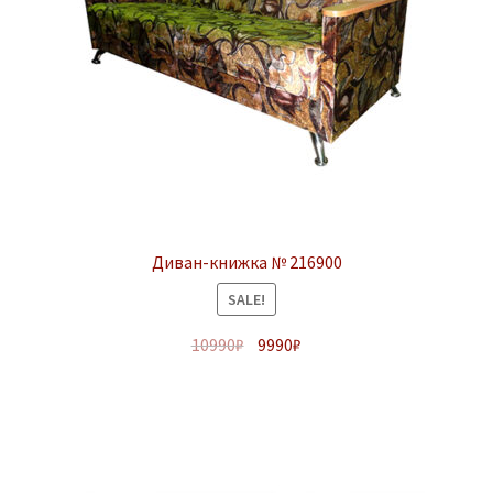
Диван-книжка № 216900
SALE!
10990
₽
9990
₽