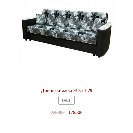
Диван-книжка № 251629
SALE!
22500
₽
17850
₽