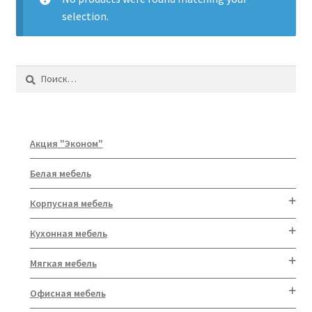
ж
selection.
е
н
н
о
Найти:
е
м
е
н
Акция "Эконом"
ю
Белая мебель
Корпусная мебель
Кухонная мебель
Мягкая мебель
Офисная мебель