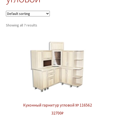
ж
е
н
н
Showing all 7 results
о
е
м
е
н
ю
Кухонный гарнитур угловой № 116562
32700
₽