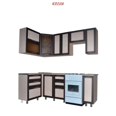
43550
₽