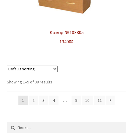
Комод № 103805
13400
₽
Showing 1–9 of 98 results
1
2
3
4
…
9
10
11
Найти: