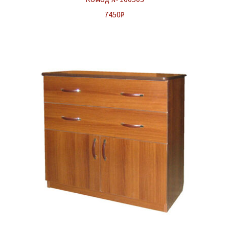
7450
₽