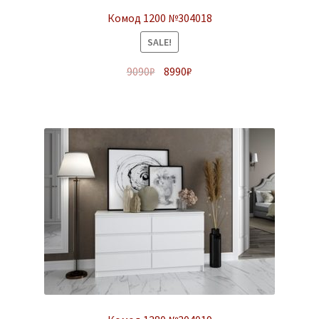
Комод 1200 №304018
SALE!
9090
₽
8990
₽