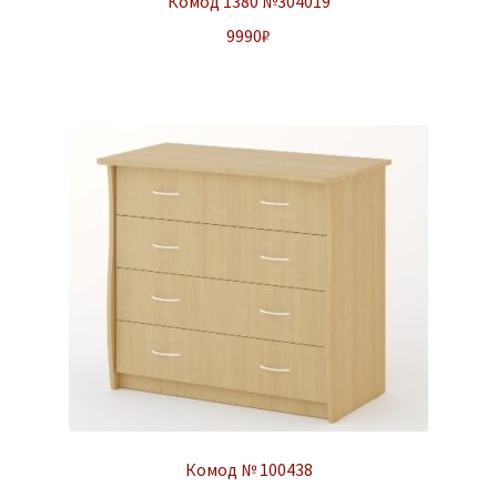
Комод 1380 №304019
9990
₽
Комод № 100438