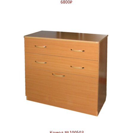
6800
₽
Комод № 100503