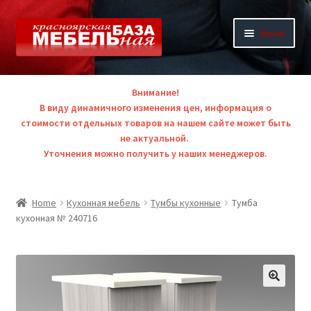
Перейти
Перейти
Меню
к
к
навигации
содержимому
Р
Каталог
а
Внимание!
з
В виду динамичного изменения цен, информация о
О компании
в
стоимости отдельных товаров на нашем сайте может быть
не актуальной.
е
Акции и скидки
Уточнения можно получить у наших менеджеров.
р
н
Контакты
у
Home
Кухонная мебель
Тумбы кухонные
Тумба
т
кухонная № 240716
Единая справочная +7 (391) 291-36 ->>
о
е
в
л
о