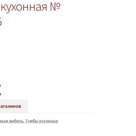
 кухонная №
5
м
м
магазинов
нная мебель
,
Тумбы кухонные