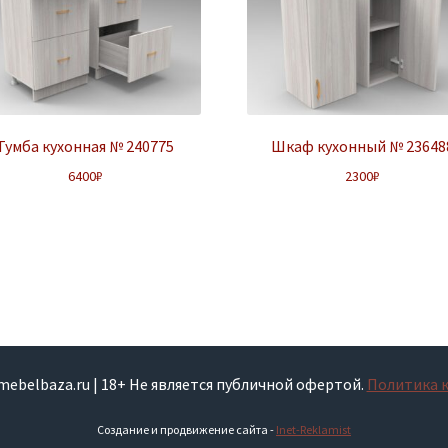
Тумба кухонная № 240775
Шкаф кухонный № 23648
6400
₽
2300
₽
smebelbaza.ru | 18+ Не является публичной офертой.
Политика 
Создание и продвижение сайта -
Inet-Reklamist