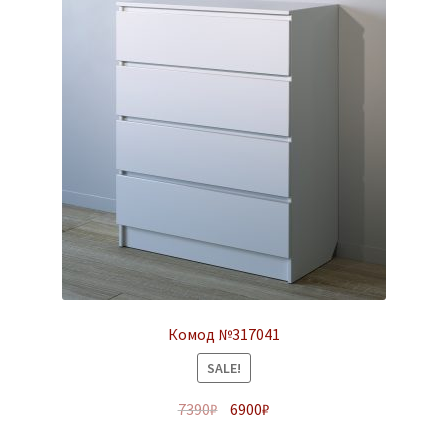
Комод №317041
SALE!
7390
₽
6900
₽