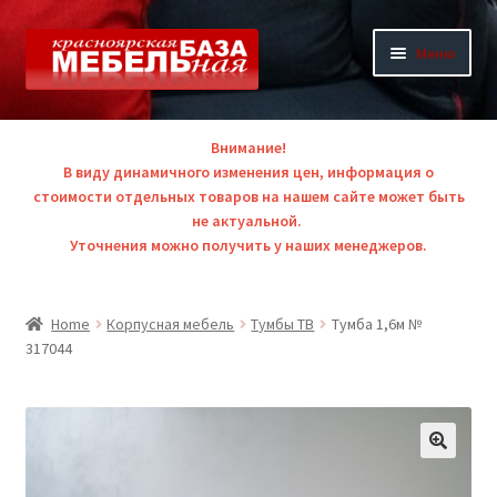
Перейти
Перейти
Меню
к
к
навигации
содержимому
Р
Каталог
а
Внимание!
з
В виду динамичного изменения цен, информация о
О компании
в
стоимости отдельных товаров на нашем сайте может быть
не актуальной.
е
Акции и скидки
Уточнения можно получить у наших менеджеров.
р
н
Контакты
у
Home
Корпусная мебель
Тумбы ТВ
Тумба 1,6м №
т
317044
Единая справочная +7 (391) 291-36 ->>
о
е
в
л
о