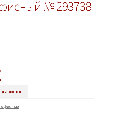
офисный № 293738
м
м
магазинов
 офисные