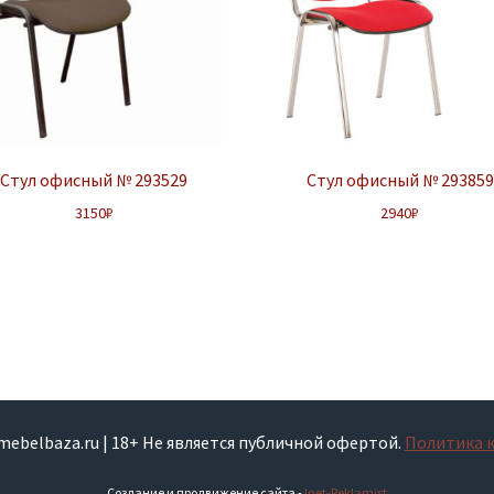
Стул офисный № 293529
Стул офисный № 293859
3150
₽
2940
₽
smebelbaza.ru | 18+ Не является публичной офертой.
Политика 
Создание и продвижение сайта -
Inet-Reklamist