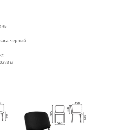
й
ань
каса: черный
кг.
3
0.0388 м