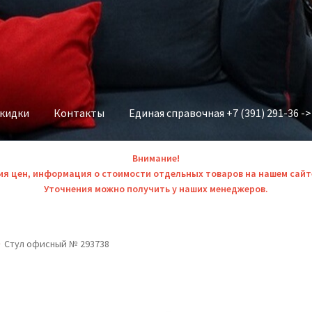
скидки
Контакты
Единая справочная +7 (391) 291-36 -
Внимание!
ия цен, информация о стоимости отдельных товаров на нашем сайт
Уточнения можно получить у наших менеджеров.
Стул офисный № 293738