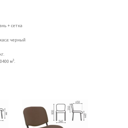
й
ань + сетка
каса: черный
кг.
3
0.0400 м
.