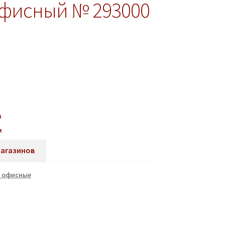
офисный № 293000
м
м
магазинов
 офисные