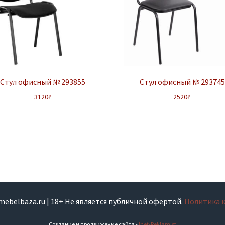
Стул офисный № 293855
Стул офисный № 293745
3120
₽
2520
₽
smebelbaza.ru | 18+ Не является публичной офертой.
Политика 
Создание и продвижение сайта -
Inet-Reklamist