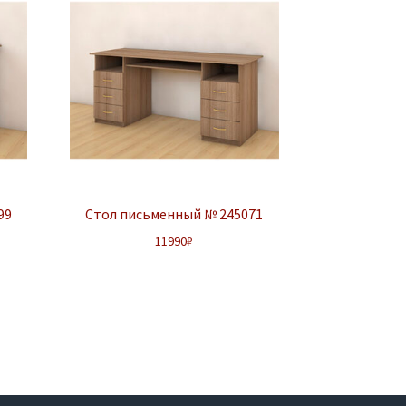
99
Стол письменный № 245071
11990
₽