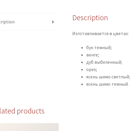
Description
ription
Изготавливается в цветах:
бук темный;
венге;
дуб выбеленный;
орех;
ясень шимо светлый;
ясень шимо темный.
lated products