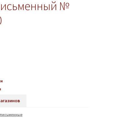
письменный №
0
мм
м
магазинов
 письменные