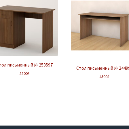
тол письменный № 253597
Стол письменный № 2449
5500
₽
4500
₽