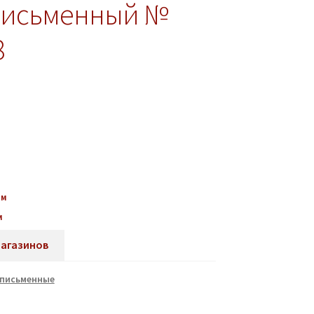
письменный №
8
мм
м
магазинов
 письменные