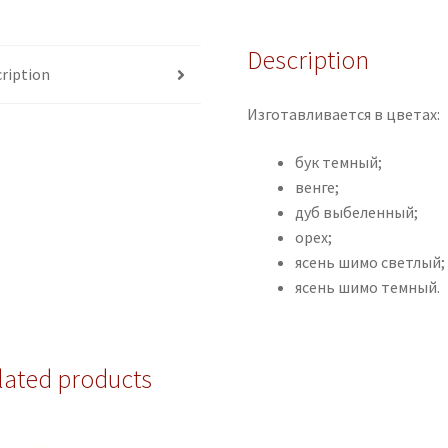
Description
ription
Изготавливается в цветах:
бук темный;
венге;
дуб выбеленный;
орех;
ясень шимо светлый;
ясень шимо темный.
lated products