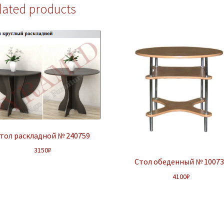
lated products
тол раскладной № 240759
3150
₽
Стол обеденный № 1007
4100
₽