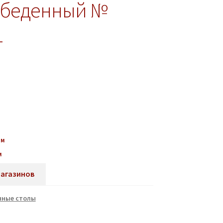
обеденный №
1
мм
м
магазинов
нные столы