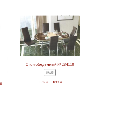
Стол обеденный № 284110
SALE!
11760
₽
10990
₽
30