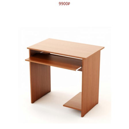
9900
₽