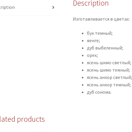
Description
ription
Изготавливается в цветах:
бук темный;
венге;
дуб выбеленный;
орех;
ясень шимо светлый;
ясень шимо темный;
ясень анкор светлый
ясень анкор темный;
дуб сонома.
lated products