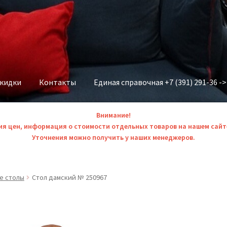
скидки
Контакты
Единая справочная +7 (391) 291-36 -
Внимание!
ия цен, информация о стоимости отдельных товаров на нашем сайт
Уточнения можно получить у наших менеджеров.
е столы
Стол дамский № 250967