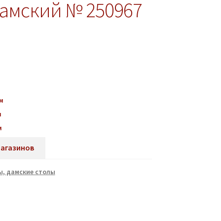
дамский № 250967
м
м
м
магазинов
, дамские столы