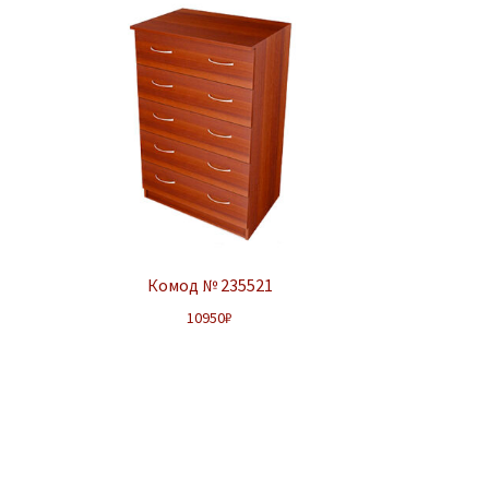
Комод № 235521
10950
₽