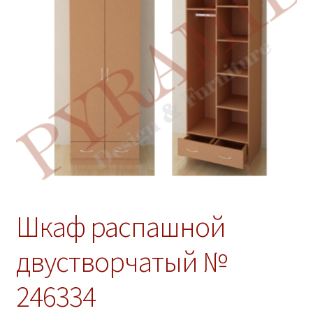
ж
е
н
н
о
е
м
е
н
ю
Шкаф распашной
двустворчатый №
246334