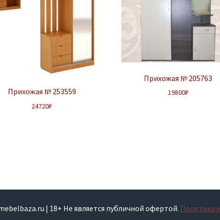
Прихожая № 205763
Прихожая № 253559
19800
₽
24720
₽
smebelbaza.ru | 18+ Не является публичной офертой.
Политика 