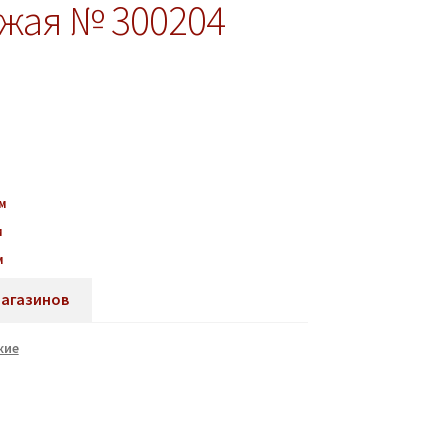
жая № 300204
м
м
м
магазинов
жие