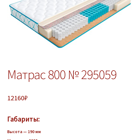
ж
е
н
н
о
е
м
е
н
Матрас 800 № 295059
ю
12160
₽
Габариты:
Высота — 190 мм