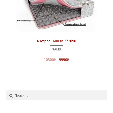
Матрас 1600 № 272898
SALE!
10500
₽
9990
₽
Найти: