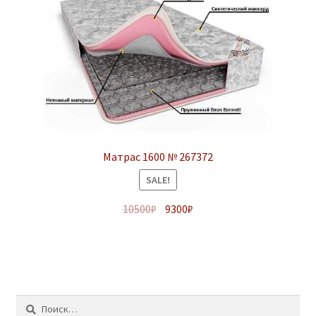
Матрас 1600 № 267372
SALE!
10500
₽
9300
₽
Найти: