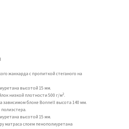
l
кого жаккарда с пропиткой стеганого на
иуретана высотой 15 мм.
2
лок низкой плотности 500 г/м
.
а зависимом блоке Bonnell высота 140 мм.
 полиэстера.
иуретана высотой 15 мм.
ру матраса слоем пенополиуретана