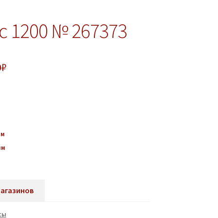
с 1200 № 267373
0
₽
мм
мм
магазинов
сы