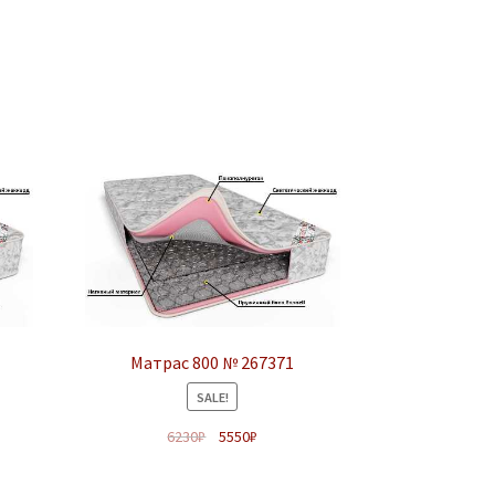
Матрас 800 № 267371
SALE!
6230
₽
5550
₽