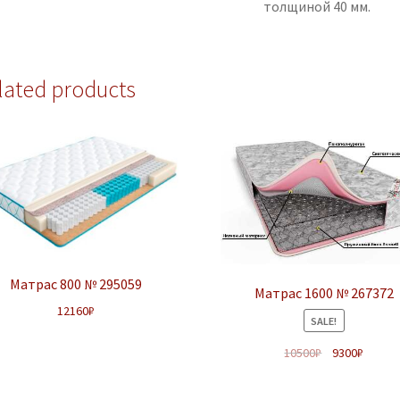
толщиной 40 мм.
lated products
Матрас 800 № 295059
Матрас 1600 № 267372
12160
₽
SALE!
10500
₽
9300
₽