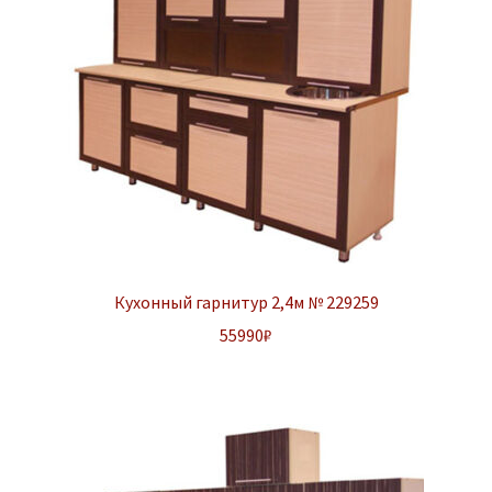
Кухонный гарнитур 2,4м № 229259
55990
₽