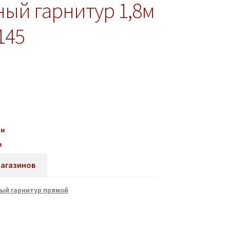
ный гарнитур 1,8м
145
мм
м
магазинов
ый гарнитур прямой