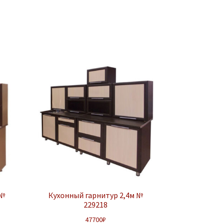
 №
Кухонный гарнитур 2,4м №
229218
47700
₽