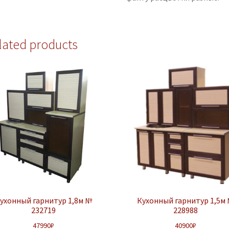
lated products
ухонный гарнитур 1,8м №
Кухонный гарнитур 1,5м
232719
228988
47990
₽
40900
₽