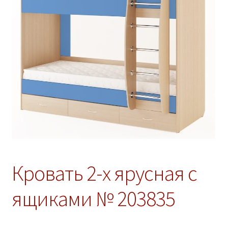
ж
е
н
н
о
е
м
е
н
ю
Кровать 2-х ярусная с
ящиками № 203835