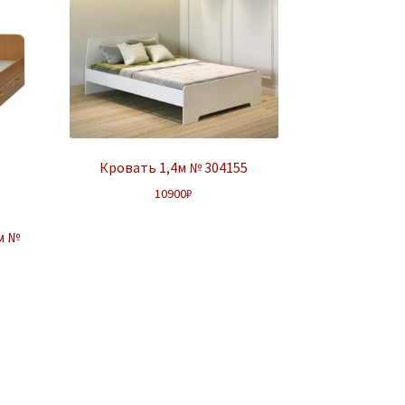
Кровать 1,4м № 304155
10900
₽
м №