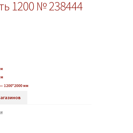
ть 1200 № 238444
мм
мм
— 1200*2000 мм
магазинов
ти