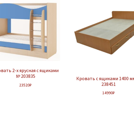
вать 2-х ярусная с ящиками
№ 203835
Кровать с ящиками 1400 м
238451
23520
₽
14990
₽