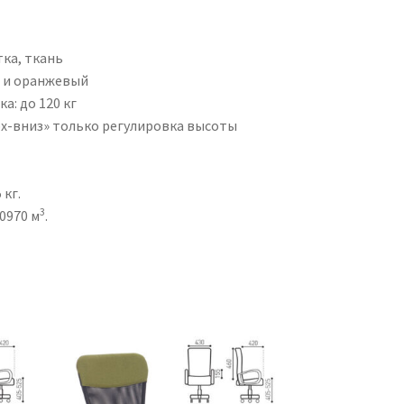
тка, ткань
й и оранжевый
а: до 120 кг
рх-вниз» только регулировка высоты
5 кг.
3
0.0970 м
.