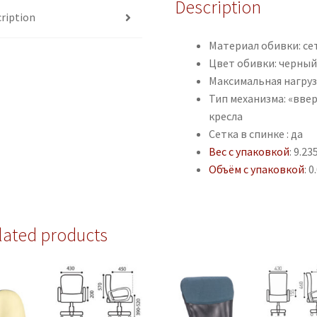
Description
ription
Материал обивки: се
Цвет обивки: черны
Максимальная нагрузк
Тип механизма: «вве
кресла
Сетка в спинке : да
Вес с упаковкой
: 9.23
Объём с упаковкой
: 
lated products