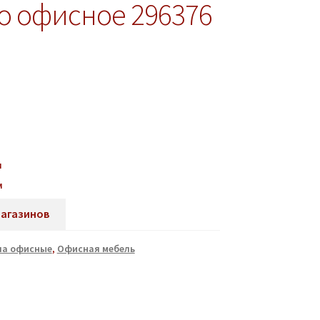
о офисное 296376
м
м
магазинов
ла офисные
,
Офисная мебель