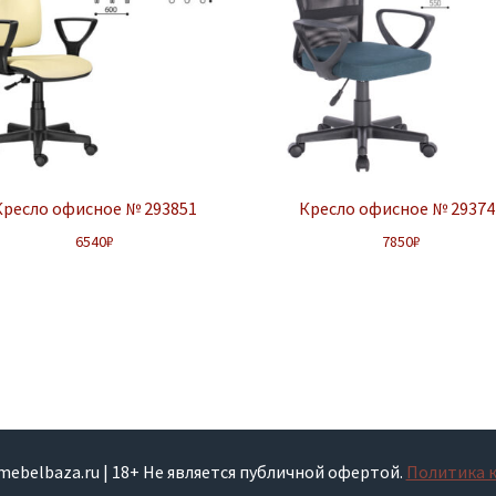
Кресло офисное № 293851
Кресло офисное № 29374
6540
₽
7850
₽
smebelbaza.ru | 18+ Не является публичной офертой.
Политика 