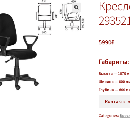
Кресл
29352
5990
₽
Габариты:
Высота — 1070
м
Ширина — 600 м
Глубина — 600 м
Контакты 
Categories:
Крес