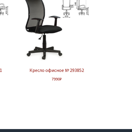
1
Кресло офисное № 293852
7990
₽