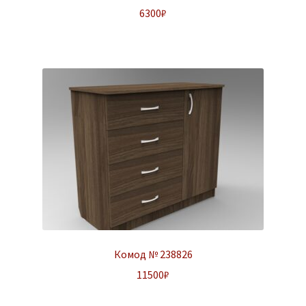
6300
₽
Комод № 238826
11500
₽