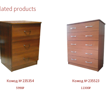
lated products
Комод № 235354
Комод № 235523
5990
₽
12300
₽