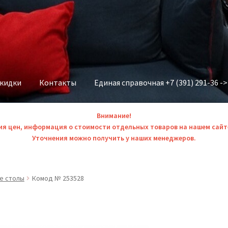
скидки
Контакты
Единая справочная +7 (391) 291-36 -
Внимание!
ия цен, информация о стоимости отдельных товаров на нашем сайт
Уточнения можно получить у наших менеджеров.
е столы
Комод № 253528