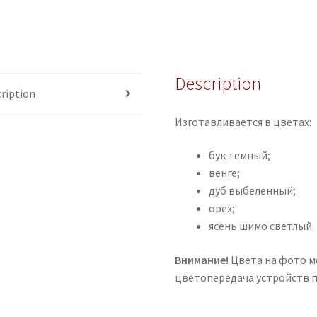
Description
ription
Изготавливается в цветах:
бук темный;
венге;
дуб выбеленный;
орех;
ясень шимо светлый.
Внимание!
Цвета на фото мо
цветопередача устройств 