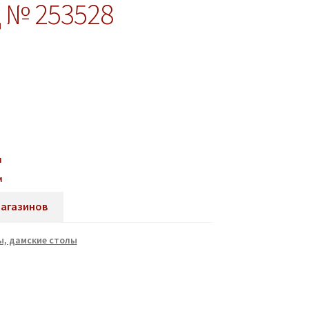
 № 253528
м
м
магазинов
, дамские столы