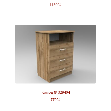
11500
₽
Комод № 329404
7700
₽