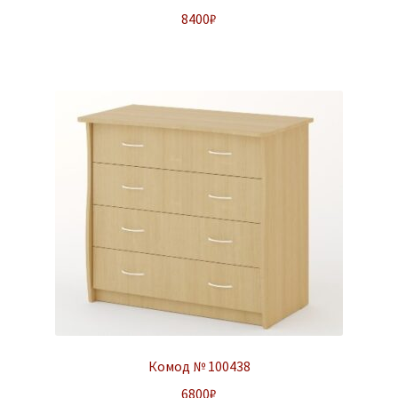
8400
₽
Комод № 100438
6800
₽