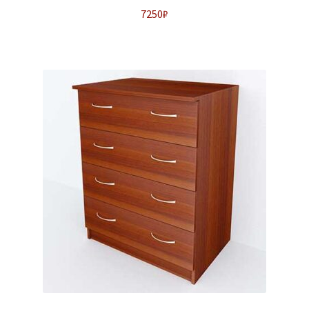
7250
₽