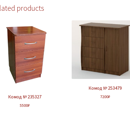
lated products
Комод № 253479
Комод № 235327
7200
₽
5500
₽