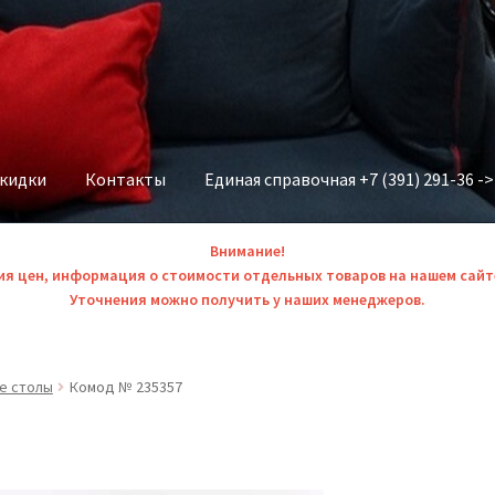
скидки
Контакты
Единая справочная +7 (391) 291-36 -
Внимание!
ия цен, информация о стоимости отдельных товаров на нашем сайт
Уточнения можно получить у наших менеджеров.
е столы
Комод № 235357