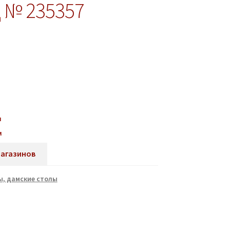
 № 235357
м
м
магазинов
, дамские столы