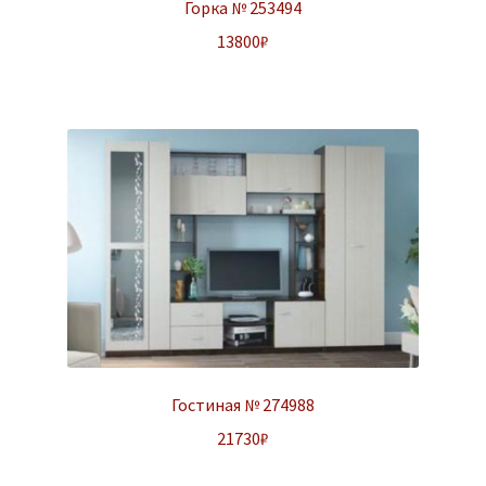
Горка № 253494
13800
₽
Гостиная № 274988
21730
₽