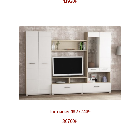
41920
₽
Гостиная № 277409
36700
₽