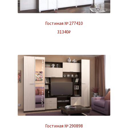
Гостиная № 277410
31340
₽
Гостиная № 290898