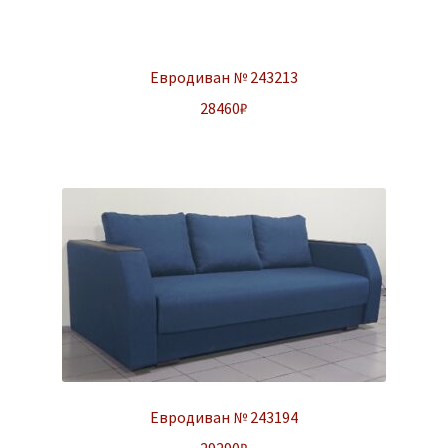
Евродиван № 243213
28460
₽
Евродиван № 243194
29290
₽