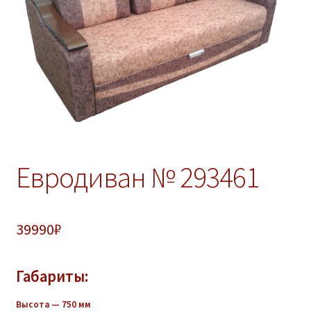
ж
е
н
н
о
е
м
е
н
ю
Евродиван № 293461
39990
₽
Габариты:
Высота — 750 мм