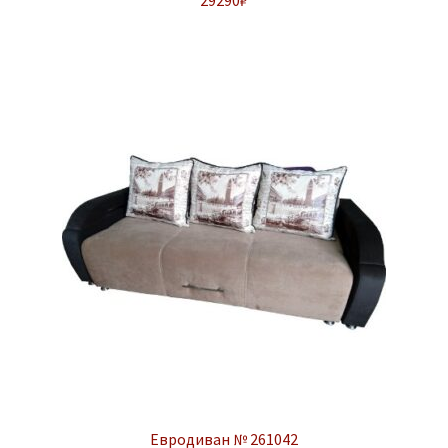
Евродиван № 261042