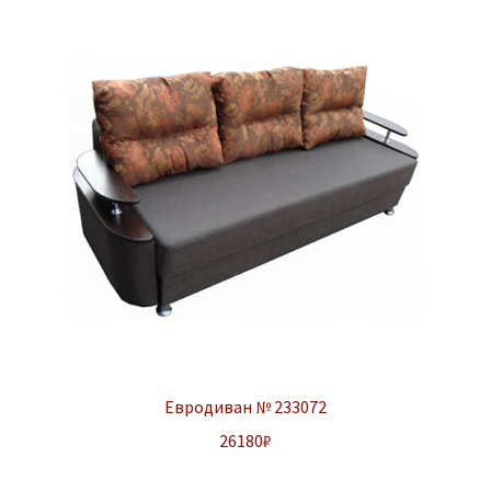
Евродиван № 233072
26180
₽