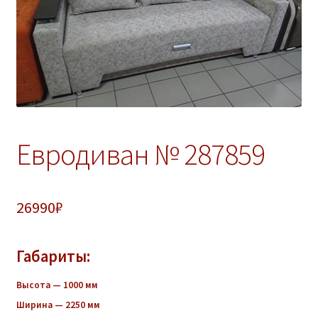
ж
е
н
н
о
е
м
е
Евродиван № 287859
н
ю
26990
₽
Габариты:
Высота — 1000 мм
Ширина — 2250 мм