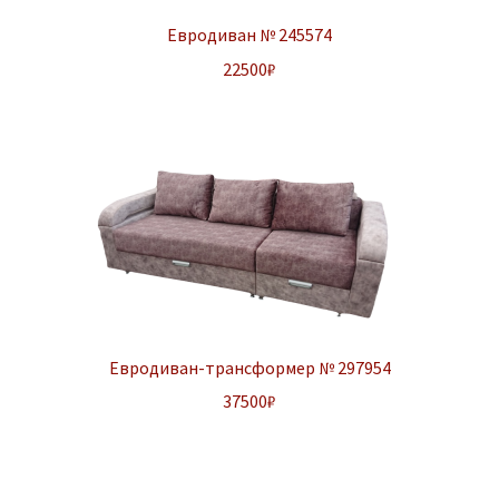
Евродиван № 245574
22500
₽
Евродиван-трансформер № 297954
37500
₽