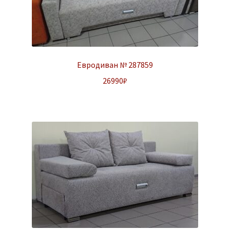
Евродиван № 287859
26990
₽