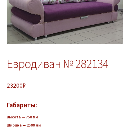
ж
е
н
н
о
е
м
е
Евродиван № 282134
н
ю
23200
₽
Габариты:
Высота — 750 мм
Ширина — 2500 мм