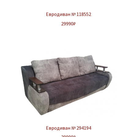
Евродиван № 118552
29990
₽
Евродиван № 294194