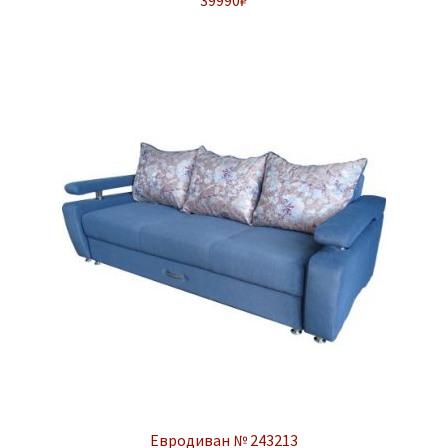
39990
₽
Евродиван № 243213