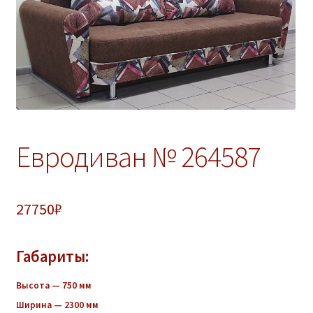
ж
е
н
н
о
е
м
е
н
Евродиван № 264587
ю
27750
₽
Габариты:
Высота — 750 мм
Ширина — 2300 мм