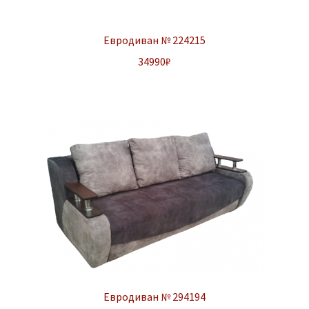
Евродиван № 224215
34990
₽
Евродиван № 294194