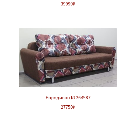
39990
₽
Евродиван № 264587
27750
₽