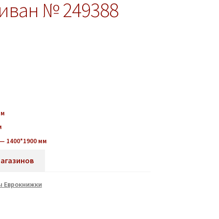
иван № 249388
мм
м
— 1400*1900 мм
магазинов
ы Еврокнижки