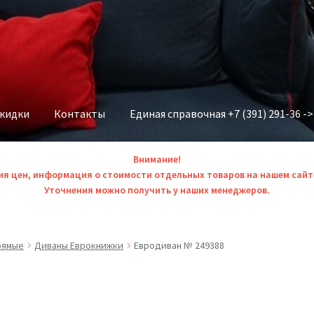
скидки
Контакты
Единая справочная +7 (391) 291-36 -
Внимание!
ия цен, информация о стоимости отдельных товаров на нашем сайт
Уточнения можно получить у наших менеджеров.
рямые
Диваны Еврокнижки
Евродиван № 249388