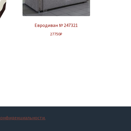
Евродиван № 247321
27750
₽
конфиденциальности.