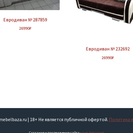
Евродиван № 287859
26990
₽
Евродиван № 232692
26990
₽
smebelbaza.ru | 18+ Не является публичной офертой.
Политика 
Создание и продвижение сайта -
Inet-Reklamist