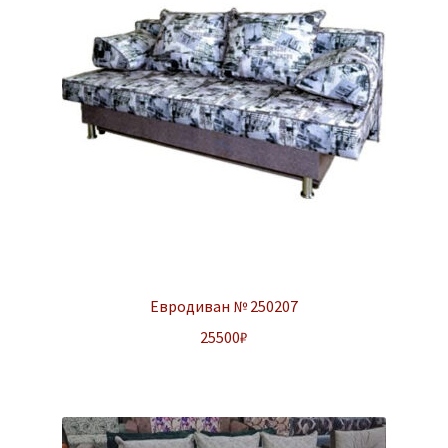
Евродиван № 250207
25500
₽