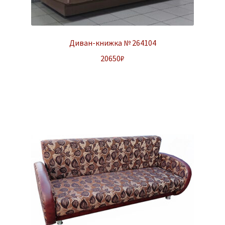
Диван-книжка № 264104
20650
₽