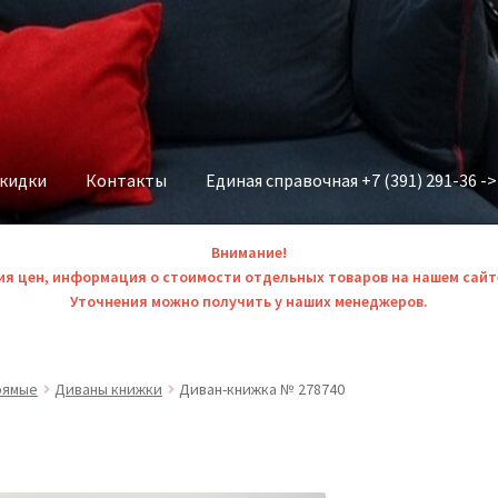
скидки
Контакты
Единая справочная +7 (391) 291-36 -
Внимание!
ия цен, информация о стоимости отдельных товаров на нашем сайт
Уточнения можно получить у наших менеджеров.
рямые
Диваны книжки
Диван-книжка № 278740