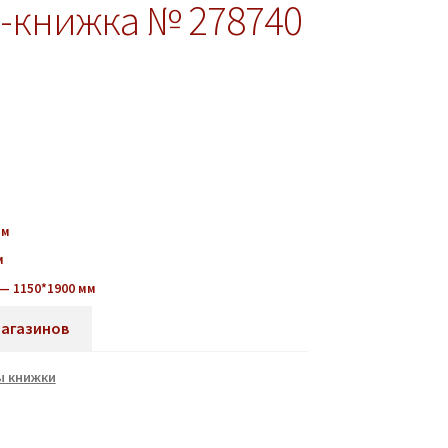
-книжка № 278740
мм
м
— 1150*1900 мм
магазинов
ы книжки