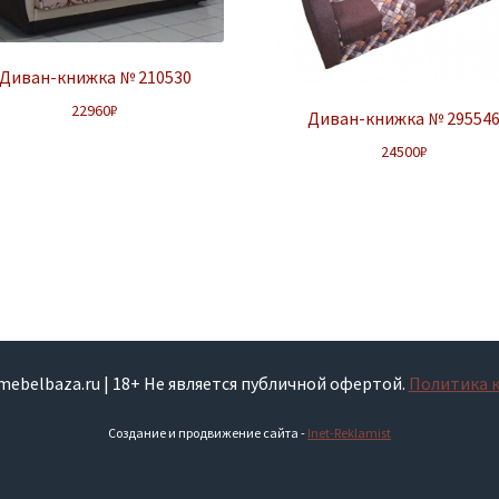
Диван-книжка № 210530
22960
₽
Диван-книжка № 29554
24500
₽
smebelbaza.ru | 18+ Не является публичной офертой.
Политика 
Создание и продвижение сайта -
Inet-Reklamist