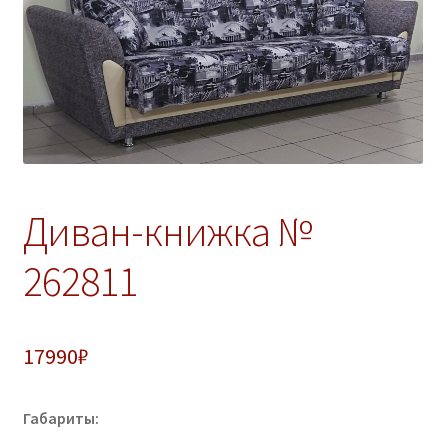
ж
е
н
н
о
е
м
е
н
Диван-книжка №
ю
262811
17990
₽
Габариты: